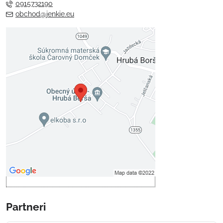
0915732190
obchod@jenkie.eu
Externý obsah je blokovaný
Voľbami súkromia
Prajete si načítať externý obsah?
Povoliť tentokrát
Povoliť a zapamätať - súhlas s
druhom cookie: Funkčné
Otvoriť obsah v novom okne
Partneri