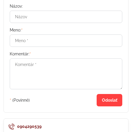
Názov:
Meno:
*
Komentár:
*
*
(Povinné)
Odoslať
0904290539