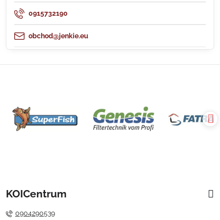
0915732190
obchod@jenkie.eu
KOICentrum
0904290539