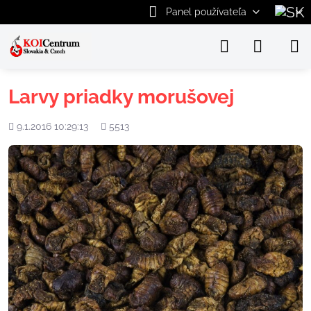
Panel používateľa
Larvy priadky morušovej
Pridané
Počet
9.1.2016 10:29:13
5513
zobrazení