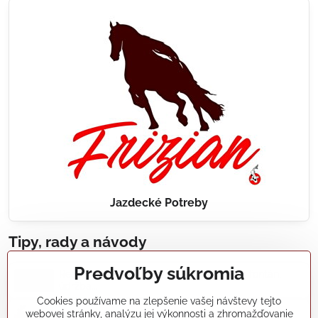
Jazdecké Potreby
Tipy, rady a návody
Predvoľby súkromia
Realizácie záhradných jazierok, bazénov, fontán,
údržba...
Cookies používame na zlepšenie vašej návštevy tejto
webovej stránky, analýzu jej výkonnosti a zhromažďovanie
Články a blogy